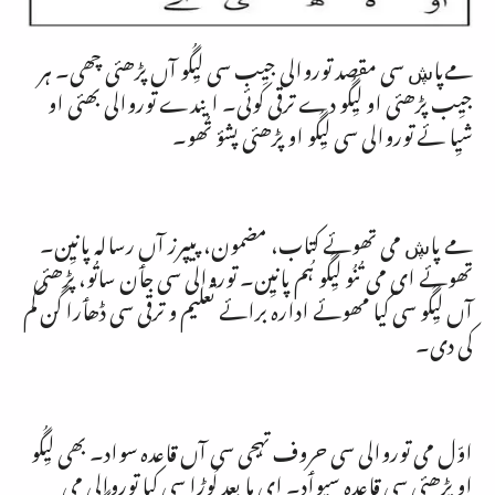
مےپاڜ سی مقصد توروالی جیِب سی لیِگُو آں پڑھئی چھی۔ ہر
جیِب پڑھئی او لیِگُو دے ترقی کوئی۔ ایندے توروالی بھئی او
شیِا ئے توروالی سی لیِگُو او پڑھئی پشؤ تُھو۔
مے پاڜ می تھوئے کتاب، مضمون، پیپرز آں رسالہ پانیِن۔
تھوئے ای می تُنُو لیِگُو ہُم پانیِن۔ توروالی سی جٲن ساتُو، پڑھئی
آں لیِگُو سی کیا مھوئے ادارہ برائے تعلیم و ترقی سی ڈھٲرا گن کم
کی دی۔
اوّل می توروالی سی حروف تہجی سی آں قاعدہ سواد۔ بھی لیِگُو
او پڑھئی سی قاعدہ سیوٲد۔ ای ما بعد لُوڑا سی کیا توروالی می