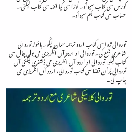
کورس سی کتاب سیوٲد۔ لُوڑا سی کیا قصّہ سی کتاب لیِگئی۔
حساب سی کتاب ہُم سیوٲد۔
توروالی ڙوا سی کتاب اردو ترجمہ سمان لیِگُو۔ ہامُوڑ توروالی
شاعری جمع کی۔ توروالی او اردو آں انگریزی می بول چال سی
کتاب لیگُو، توروالی او اردو آں انگریزی می ڈکشنری لیِگئی آں
توروالی پُرٲن قصّا سی کتاب توروالی، اردو آں انگریزی می
چاپ کی۔