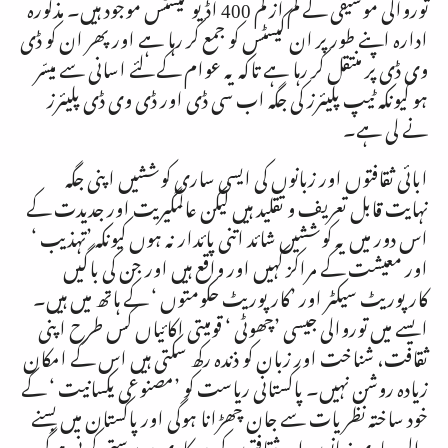
توروالی موسیقی کے کم از کم
400
اڈیو کیسٹس موجود ہیں۔ مذکورہ
ادارہ اپنے طور پر ان کیسٹس کو جمع کر رہا ہے اور پھر ان کو ڈی
وی ڈی پر منتقل کر رہا ہے تاکہ یہ عوام کے لئے اسانی سے میسّر
ہو کیونکہ ٹیپ پلیئرز کی جگہ اب سی ڈی اور ڈی وی ڈی پلیئرز
نے لی ہے۔
ابائی ثقافتوں اور زبانوں کی ایسی ساری کوششیں اپنی جگہ
نہایت قابل تعریف و تقلید ہیں لیکن عالمگیریت اور جدیدت کے
اس دور میں یہ کوششیں شائد اتنی پائدار نہ ہوں کیونکہ ’تہذیب ‘
اور معیشت کے مراکز کہیں اور واقع ہیں اور جن کی باگیں
کارپوریٹ سیکٹر اور ’کارپوریٹ حکومتوں ‘ کے ہاتھ میں ہیں۔
ایسے میں توروالی جیسی ’چھوٹی ‘ قومیتی اکائیاں کس طرح اپنی
ثقافت، شناخت اور زبان کو ذندہ رکھ سکتی ہیں اس کے امکان
زیادہ روشن نہیں۔ پاکستانی ریاست کو ’مصنوعی یکسانیت ‘ کے
خود ساختہ نظریات سے جان چھڑانا ہوگی اور پاکستان میں بسنے
والی ساری زبانوں اور ثقافتوں کی سرکاری سرپرستی کرنی ہوگی۔