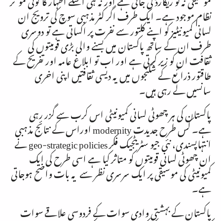
نظام موجود ہے۔ ایک طرف اگر کٹر مذہبی سوچ کی ترویج ان
لسانی کمیونیٹیز کو اپنے کلتور سے نفرت پر اکساتی ہے تو دوسری
طرف ان کے ساتھ پاکستان میں بسنے والی بڑی قومیتوں کی
ثقافت ان کو زیر کرتی ہے اور اب تو ابلاغ عامہ اور تفریح کے
طاقتور ذرائع کے شکنجوں میں یہ دیسی ثقافتیں اپنی اخری
سانسیں لے رہی ہیں۔
پاکستان کی ہر چھوٹی لسانی کمیونیٹی اس کرب سے گزر رہی
ہے۔ کس طرح جدیدت
modernity
اوراس کے نتائج مذہبی
انتہاپسندی، نئی جیو سٹریٹجیک فکر
geo-strategic policies
نے
ان چھوٹی لسانی قومیتوں کو متاثر کیا ہے اسی طرح کی ایک
کمیونیٹی کی موسیقی پر ایک سرسری نظر سے یہ بات واضح ہوجاتی
ہے۔
پاکستان کے بہشتی وادی سوات کے فردوسی علاقے سوات