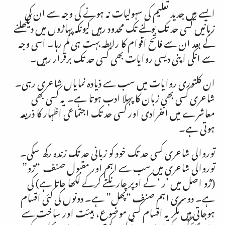
ایسے میں جدید تعلیم کی سہولیات نہ ہونے کی وجہ سے ان کی
زبانیں کسی حد تک بولنے تک محدود رہیں کیونکہ پہاڑوں میں دیکھلنے
کے بعد ان سے فاتح اقوام کا رابطہ بہت ہی کم رہا۔ اسی وجہ
سے انکی اپنی دیسی روایات بھی کسی حد تک برقرار رہیں۔
ان کلتوری روایات میں سب سے ذیادہ نمایاں شاعری رہی۔
شاعری کسی بھی زبان کا پہلا ادب ہوتا ہے۔ یہ کسی بھی
معاشرے میں انفرادی اور کسی حد تک اجتماعی اظہار کا ذریعہ
ہوتی ہے۔
توروالی شاعری کسی حد تک خود کو زبانی حد تک زندہ رکھ سکی۔
توروالی شاعری میں سب سے اہم اور مقبول صنف “ڙو”
(ژو اصل میں ’ر ‘ کے اوپر چار نکتے کرکے لکھا جاتا ہے) کی
ہے۔ دوسری اہم صنف “پھل” ہے۔ دونوں کی کئی اقسام
ہوجاتی ہیں مگر یہ اقسام کسی موضوع، ہیئت اور ساخت سے