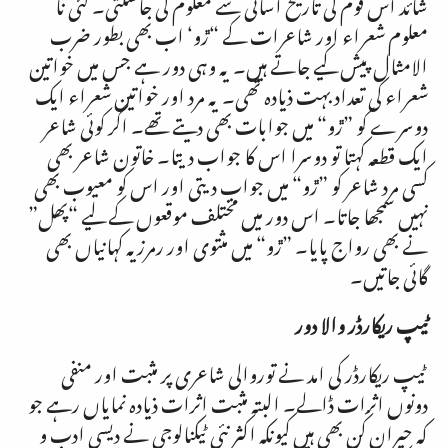
شائد اس قوم کی تاریخ اسانی سے معلوم کی جاسکتی۔ کئی نا
معلوم شعراء اور شاعرات کے “ڙو‘ اب بھی بطور ضرب
الامثال پیش کیے جاتے ہیں۔ یہ وہی دور ہے جس میں خواتین
شعراء کی تعداد بہت ذیادہ تھی۔ یہ مرد اور خواتین شعراء ایک
دوسرے کو ”ڙو“ میں جوابات بھی دیتے تھے۔ اگر کوئی شاعر
ایک قطعہ کہتا تو دوسرا اس کا جواب دیتا۔ خاتون شاعر بھی
کسی مرد شاعر کو ”ڙو“ میں جواب دیتی اور اس کو معیوب بھی
نہیں سمجھا جاتا۔ اس دور میں مختلف موقعوں کے لیے “پھل”
نے بھی رواج پایا۔ ”ڙو“ میں مثتوی اور رمرزیہ کہانیاں بھی
گائی جاتیں۔
ٹیپ ریکارڈر والا دور
ٹیپ ریکارڈر کی امد نے توروالی شاعری پر مثبت اور منفی
دونوں اثرات ڈالے۔ البتہ مثبت اثرات ذیادہ نمایاں رہے جو
کہ حیران کُن بھی ہیں کیونکہ اکثر نئی ٹیکنالوجی نے دیسی ادب و