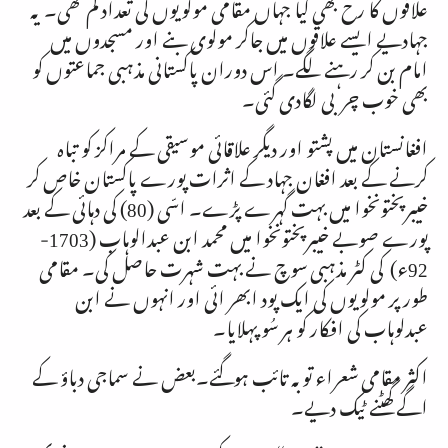
علاقوں کا رخ بھی کیا جہاں مقامی مولویوں کی تعداد کم تھی۔ یہ
جہادیے ایسے علاقوں میں جاکر مولوی بنے اور مسجدوں میں
امام بن کر رہنے لگے۔ اس دوران پاکستانی مذہبی جماعتوں کو
بھی خوب چربی لگادی گئی۔
افغانستان میں پشتو اور دیگر علاقائی موسیقی کے مراکز کو تباہ
کرنے کے بعد افغان جہاد کے اثرات پورے پاکستان خاص کر
خیبرپختونخوا میں بہت گہرے پڑے۔ اسّی (80) کی دہائی کے بعد
پورے صوبے خیبرپختونخوا میں محمد ابن عبدالوہاب (
1703-
92
ء) کی کٹر مذہبی سوچ نے بہت شہرت حاصل کی۔ مقامی
طور پر مولویوں کی ایک پود ابھر ائی اور انہوں نے ابن
عبدلوہاب کی افکار کو ہر سُو پہلایا۔
اکثر مقامی شعراء توبہ تائب ہوگئے۔بعض نے سماجی دباؤ کے
اگے گھٹنے ٹیک دیے۔