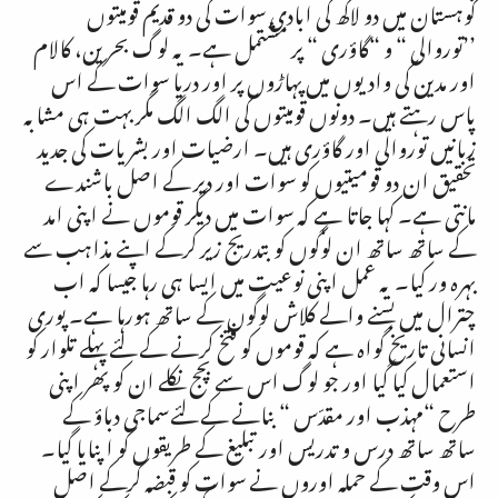
کوہستان میں دو لاکھ کی ابادی سوات کی دو قدیم قومیتوں
’’توروالی “ و “گاؤری “ پر مشتمل ہے۔ یہ لوگ بحرین، کالام
اور مدین کی وادیوں میں پہاڑوں پر اور دریا سوات کے اس
پاس رہتے ہیں۔ دونوں قومیتوں کی الگ الگ مگر بہت ہی مشابہ
زبانیں توروالی اور گاؤری ہیں۔ ارضیات اور بشریات کی جدید
تحقیق ان دو قومیتیوں کو سوات اور دیر کے اصل باشندے
مانتی ہے۔ کہا جاتا ہے کہ سوات میں دیگر قوموں نے اپنی امد
کے ساتھ ساتھ ان لوگوں کو بتدریج زیر کرکے اپنے مذاہب سے
بہرہ ور کیا۔ یہ عمل اپنی نوعیت میں ایسا ہی رہا جیسا کہ اب
چترال میں بسنے والے کلاش لوگوں کے ساتھ ہورہا ہے۔ پوری
انسانی تاریخ گواہ ہے کہ قوموں کو فتخ کرنے کے لئے پہلے تلوار کو
استعمال کیا گیا اور جو لوگ اس سے بچج نکلے ان کو پھر اپنی
طرح “مہذب اور مقدّس “ بنانے کے لئےسماجی دباؤ کے
ساتھ ساتھ درس و تدریس اور تبلیغ کے طریقوں کو اپنایا گیا۔
اس وقت کے حملہ اوروں نے سوات کو قبضہ کرکے اصل