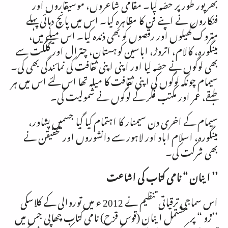
بھرپور طور پر حصّہ لیا۔ مقامی شاعروں، موسیقاروں اور
فنکاروں نے اپنے فن کا مظاہرہ کیا۔ اس میں پانچ دہائی پہلے
متروک کھیلوں اور رقصوں کو بھی ذندہ کیا۔ اس میلے میں،
مینگورہ، کالام، اتروڑ، اباسین کوہستان، چترال اور گلگت سے
بھی لوگوں نے حصّہ لیا اور اپنی اپنی ثقافت کی نمائندگی بھی کی۔
سیمام چونکہ لوگوں کی اپنی ثقافت کا میلہ تھا اس لئے اس میں ہر
طبقے، عمر اور مکتب فکر کے لوگوں نے شمولیت کی۔
سیمام کے اخری دن سیمنار کا اہتمام کیا گیا جسمیں پشاور،
مینگورہ، اسلام اباد اور لاہور سے دانشوروں اور محقیقن نے
بھی شرکت کی۔
’’ اینان “ نامی کتاب کی اشاعت
اس سماجی ترقیاتی تنظیم نے
2012
ء میں توروالی کے کلاسکی
’’ڙو “ پر مشتمل اینان (قوس قزح) نامی کتاب چھاپی جس میں