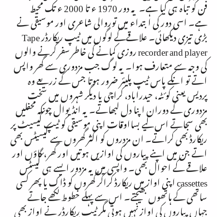
فن کو تباہ ہی کیا ہے۔ یہ دور
1970
ء تا
2000
ء تک محیط
ہے۔ اسی دور کی ابتداء میں توروالی شاعری اور موسیقی نے
بڑی تیزی دیکھائی۔ علاقےکے لوگوں میں ٹیپ ریکارڈر
Tape
recorder and player
روزی کمانے کی خاطر سفر کرنے والوں
کی وجہ سے متعارف ہوا۔ یہ لوگ جب مزدوری سے گھر واپس
اتے تو انکے پاس ٹیپ پلیئر ضرور ہوتا جس کے زریعے وہ
پردیس یعنی کوئٹہ، حیدراباد، کراچی یا دیگر شہروں میں سخت
مزدوری کے دوران اپنا دل لبھاتے۔ یہ انڈیوال چونکہ محفلیں
بھی سجاتے اس لیے بسااوقات اپنی موسیقی کو ٹیپ کیسیٹ پر
ریکارڈ بھی کراتے۔ ان مزدروں کو اکثر گھروں سے کیسیٹس بھی
اتے جن میں اپنے پیاروں کی اوازیں ہوتیں اور گھر، گاؤں اور
علاقے کے احوال بھی۔ واپسی میں یہ مزدور ایسے ہی کیسٹس
cassettes
اپنی اواز میں ریکارڈ کراکر گھروں کو ڈاک یا پھر کسی
ساتھی کے ہاتھوں بھیجتے۔ اس سے پہلے خطوط لکھے جاتے
جہاں پیاروں کی اواز نہیں ہوتی مگر ٹیپ ریکارڈر نے اواز بھی