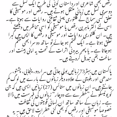
رقص بھی شاعری اور داستان گوئی کی طرح ایک نسل سے
دوسری نسل میں زبانی منتقل ہوتے ہیں۔ رقص اور موسیقی کا
تعلق کسی سماج کے کلتوری یعنی ثقافتی روایات سے ہوتا ہے۔
اسی لئے اکثر ماہرین رقص یا موسیقی کو اسی تناظر میں دیکھتے
ہیں۔ ان کلتوری روایات اور موسیقی و رقص کا اپس میں گہرا
تعلق ہوتا ہے۔ ایک ختم ہو جائے تو ساتھ دوسرا بھی ختم
ہوجاتا ہے۔ یا پھر بیرونی اثرات کے تحت یہ اپنی ہیئت اور
ساخت بھی تبدیل کردیتے ہیں۔
پاکستان میں بہتّر73 زبانیں بولی جاتی ہیں۔ اردو، پنجابی، پشتو،
سندھی اور بلوچی کے علاوہ دیگر زبانوں کے بارے میں لوگ کم
جانتے ہیں۔ ان زبانوں میں ستائس (27) زبانیں ایسی ہیں کہ جن
کو یونیسکو نے ”خطرے سے دوچار“ زبانوں کی فہرست میں ڈالا
ہے۔ زبان کے ساتھ ساتھ ان لسانی قومیتوں کی ثقافت
خصوصاً موسیقی اور رقص کو بھی کئی خطرات لاحق ہیں۔ یہ
موسیقی نہ تو ریکارڈ کی جاتی ہے اور نہ ہی اسکے اظہار کا کوئی موٴثر