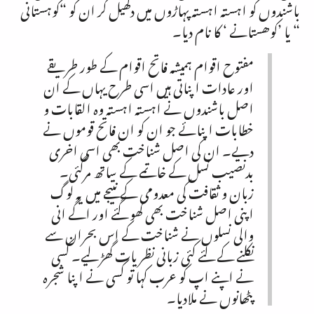
باشندوں کو اہستہ اہستہ پہاڑوں میں دکھیل کر ان کو “کوہستانی
“ یا ’کوھستانے ‘ کا نام دیا۔
مفتوح اقوام ہمیشہ فاتح اقوام کے طور طریقے
اور عادات اپناتی ہیں اسی طرح یہاں کے ان
اصل باشندوں نے اہستہ اہستہ وہ القابات و
خطابات اپنائے جو ان کو ان فاتح قوموں نے
دیے۔ ان کی اصل شناخت بھی اسی اخری
بدنصیب نسل کے خاتمے کے ساتھ مرگئی۔
زبان و ثقافت کی معدومی کے نتیجے میں یہ لوگ
اپنی اصل شناخت بھی کھو گئے اور اگے انی
والی نسلوں نے شناخت کے اس بحران سے
نکلنے کے لئے کئی زبانی نظریات گھڑ لیے۔ کسی
نے اپنے اپ کو عرب کہا تو کسی نے اپنا شجرہ
پٹھانوں نے ملادیا۔