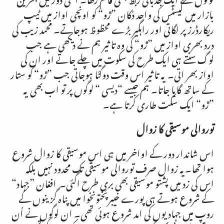
بازار میں کیسٹس کی واحد دُکان ”ڙو“ کو اونچی اواز میں ٹیپ
ریکارڈرز پر لگاتی اور راہگیر بڑے محظوظ ہوجاتے۔ محمد زیب کی
درد بھری اواز میں ”ڙو“ کی وہ تاثیر ہم نے دیکھی ہے جب
لوگ سنتے ہی ایک طرح کی سکوت میں چلے جاتے اور ان کی
اواز بھر اتی۔ یہ تاثیر اس وقت دوگنّا ہوجاتی جب ”ڙو“ کو ستار
کے ساتھ گایا جاتا۔ ہم جیسے “دیسی “ لوگوں پر تو اب بھی یہ
”ڙو“ ایک سکت طاری کرتا ہے۔
توروالی موسیقی کا زوال
اس شاندار دور کے اواخر میں ہی اس موسیقی کا زوال شروع
ہوا تھا۔یہ زوال صرف توروالی موسیقی تک محدود نہیں بلکہ
اس کی زد میں پشتو موسیقی بھی بری طرح اگئی۔ افغان ”جہاد“
کے شروع ہوتے ہی پورے خیبرپُختونخوا میں پناہ گزینوں کے
روپ میں جہادیوں کی امد شروع ہوئی تھی۔ ان لوگوں نے اُن