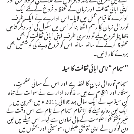
اپنی ابائی ثقافت اور زبان کے تحفظ و فروغ کے لئے ایک
ادارے کا قیام عمل میں لایا۔اس ادارے نے ایک طرف
توروالی زبان کا رسم الخط بنا کر اس میں سکول کی اور دیگر کتابیں
چھاپنا شروع کیے تو دوسری طرف اپنی ابائی ثقافت کو بھی
محفوظ کرنے کے ساتھ ساتھ اس کو فروغ دینے کی کوششیں بھی
بروئے کار لائیں۔
’’سیمام “ نامی ابائی ثقافت کا میلہ
سیمام توروالی زبان کا لفظ ہے اور اس کے معانی عظمت،
سنگار اور انتظام کے ہیں۔ مذکورہ ادارے نے سوات کے تباہ
کن سیلاب کے ایک سال بعد جولائی
2011
ء میں بحرین میں
ایک تین روزہ میلے کا اہتمام سیمام کے نام سے اس وقت کے
خیبر پختونخوا حکومت کے مالی تعاون سے کیا۔ اس میلے میں تین
دن لوگوں نے اپنی ثقافتی کھیلوں، موسیقی اور بحثوں میں