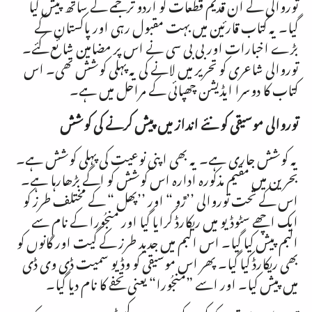
توروالی کے ان قدیم قطعات کو اردو ترجمے کے ساتھ پیش کیا
گیا۔ یہ کتاب قارئین میں بہت مقبول رہی اور پاکستان کے
بڑے اخبارات اور بی بی سی نے اس پر مضامین شائع کئے۔
توروالی شاعری کو تحریر میں لانے کی یہ پہلی کوشش تھی۔ اس
کتاب کا دوسرا ایڈیشن چھپائی کے مراحل میں ہے۔
توروالی موسیقی کو نئے انداز میں پیش کرنے کی کوشش
یہ کوشش جاری ہے۔ یہ بھی اپنی نوعیت کی پہلی کوشش ہے۔
بحرین میں مقیم مذکورہ ادارہ اس کوشش کو اگے بڑھارہا ہے۔
اس کے تحت توروالی ’’ڙو “ اور ’’پھل “ کے مختلف طرز کو
ایک اچھے سٹوڈیو میں ریکارڈ کرایا گیا اور منجُورا کے نام سے
البم پیش کیا گیا۔ اس البم میں جدید طرز کے گیت اور گانوں کو
بھی ریکارڈ کیا گیا۔ پھر اس موسیقی کو وڈیو سمیت ڈی وی ڈی
میں پیش کیا۔ اور اسے ”منجُورا“ یعنی تحفے کا نام دیا گیا۔