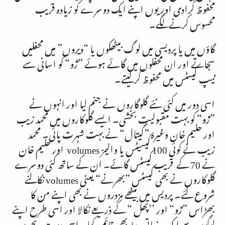
محفوظ کرادی اور یوں اپنے ایک دوسرے کو زیادہ قریب
محسوس کرنےلگے۔
گاؤں میں یا پردیسی میں لوگ بیٹھکوں یا “دیروں” میں محفلیں
سجاتے اور ان محفلوں میں گائے ہوئے ”ژو“ کو اسانی سے
ٹیپ کیسٹس میں محفوظ کرلیتے۔
اسی دور میں کئی نئے گلوگاروں نے جنم لیا اور انہوں نے
”ڙو“ کو بہت مقبولیت بخشی۔ ایسے گلوکاروں میں محمد زیب
اور حلیم خان وغیرہ ”گیتال“ نے بہت شہرت پائی۔ محمد
زیب نے کوئی
100
کیسیٹس یا والیمز
volumes
اور حلیم خان
نے
70
کے قریب کیسٹس گائے۔ ان کے ساتھ کئی دوسرے
گلوکاروں نے بھی کیسٹس ”بھرنے“ یعنی
volumes
نکالنے
شروع کئے۔ پردیس میں بیٹھے مزدروں نے بھی اپنے من کا
بھڑاس ”ڙو“ اور ’’پھل “ کے ذریعے نکالا اور اسی طرح اپنے
لوگوں سے ایک جذباتی ربط بھی قائم رکھا۔ اسی دور میں بحرین