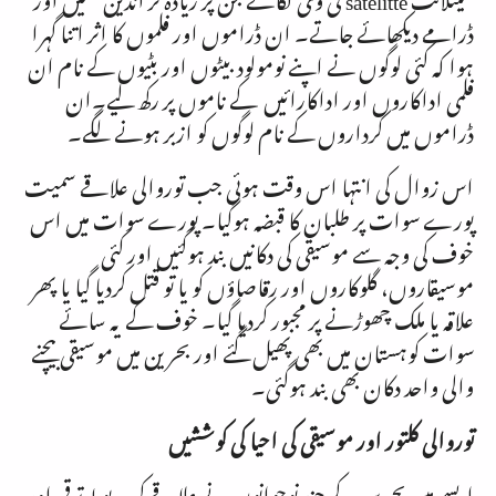
ڈرامے دیکھائے جاتے۔ ان ڈراموں اور فلموں کا اثر اتنا گہرا
ہوا کہ کئی لوگوں نے اپنے نومولود بیٹوں اور بٹیوں کے نام ان
فلمی اداکاروں اور اداکارائیں کے ناموں پر رکھ لیے۔ان
ڈراموں میں کرداروں کے نام لوگوں کو ازبر ہونے لگے۔
اس زوال کی انتہا اس وقت ہوئی جب توروالی علاقے سمیت
پورے سوات پر طلبان کا قبضہ ہوگیا۔ پورے سوات میں اس
خوف کی وجہ سے موسیقی کی دکانیں بند ہوگئیں اور کئی
موسیقاروں، گلوکاروں اور رقاصاؤں کو یا تو قتل کردیا گیا یا پھر
علاقہ یا ملک چھوڑنے پر مجبور کردیا گیا۔ خوف کے یہ سائے
سوات کوہستان میں بھی پھیل گئے اور بحرین میں موسیقی بیچنے
والی واحد دکان بھی بند ہوگئی۔
توروالی کلتور اور موسیقی کی احیا کی کوششیں
ایسے میں بحرین کے چند نوجوانوں نے علاقے کی مربوط ترقی اور