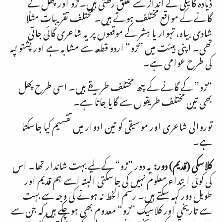
ذیادہ گائیگی کے انداز سے تعلق رکھتی ہیں۔ ڙو اور پھل کے
گانے کے مواقع مختلف ہوتے ہیں۔ مختلف تقریبات مثلًا
شادی بیاہ، تہوار یا ہشر کے موقعوں پر یہ شاعری گائی جاتی
تھی۔ اپنی ہیئت میں ”ڙو“ اردو قطعہ سے مشابہ ہے اور پشتو ٹپہ
کی طرح عوامی ہے۔
“ڙو” کے گانے کے چھ مختلف طریقے ہیں۔ اسی طرح پھل
بھی تین مختلف طریقوں سے گایا جاتا ہے۔
توروالی شاعری اور موسیقی کو تین ادوار میں تقسیم کیا جاسکتا
ہے۔
کلاسکی (قدیم) دور:
یہ دور ”ڙو“ کے لیے بہت شاندار تھا۔ اس
کی کوئی ابتداء معلوم نہیں کی جاسکتی البتہ اسے ہم قدیم اور
طویل دور کہہ سکتے ہیں۔ رسم الخط نہ ہونے کی وجہ سے بہت
سے تاریخی اور کلاسیک ”ڙو“ معدوم بھی ہوچکے ہیں کہ جن سے