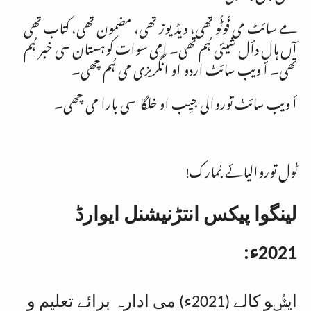
مے سائٹ می فُوٹُو تھی، ویڈیوز تھی، مضمون تھی، کتاب تھی
آں ہال دأل شیئی ہُم تھی۔ اِمی سوات کوہستان سی خبر ہُم
تھی۔ أ ویب سائٹ اردو او انگریزی می ہُم چھی۔
أ ویب سائٹ توروالی جیِب او خلگا سی بارا می چھی۔
ٹول توروالیائے بُمارک!
لینگوا پیکس انتڑنیشنل ایوارڈ
2021ء:
ایݜُو کالے (2021ء) می ادارہ برائے تعلیم و