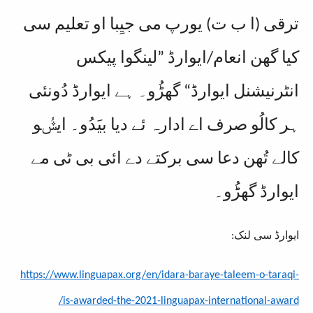
ترقی (ا ب ت) یورپ می جیِبا او تعلیم سی
کیا گھن انعام/ایوارڈ ”لینگوا پیکس
انٹرنیشنل ایوارڈ“ گھڑُو۔ ہے ایوارڈ دُونئی
ہر کالُو صرف اے ادارہ ئے دیا بیَدُو۔ ایݜُو
کالے تُھن دعا سی برکتے دے ائی بی ٹی مے
ایوارڈ گھڑُو۔
ایوارڈ سی لنک:
https://www.linguapax.org/en/idara-baraye-taleem-o-taraqi-
is-awarded-the-2021-linguapax-international-award/