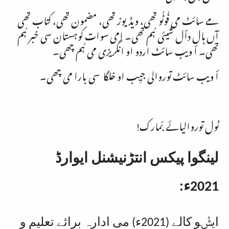
مے سائٹ می فُوٹُو تھی، ویڈیوز تھی، مضمون تھی، کتاب تھی
آں ہال دأل شیئی ہُم تھی۔ اِمی سوات کوہستان سی خبر ہُم
تھی۔ أ ویب سائٹ اردو او انگریزی می ہُم چھی۔
أ ویب سائٹ توروالی جیِب او خلگا سی بارا می چھی۔
ٹول توروالیائے بُمارک!
لینگوا پیکس انتڑنیشنل ایوارڈ
2021ء:
ایݜُو کالے (2021ء) می ادارہ برائے تعلیم و