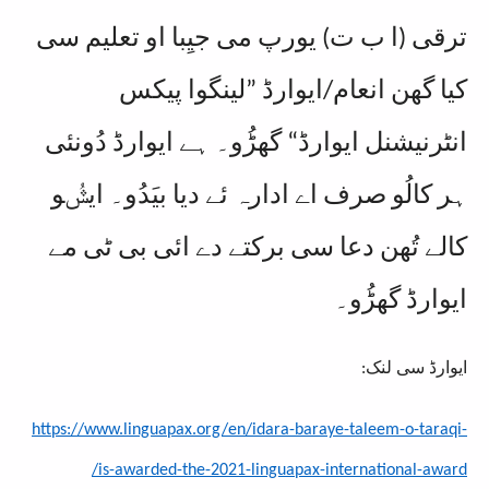
ترقی (ا ب ت) یورپ می جیِبا او تعلیم سی
کیا گھن انعام/ایوارڈ ”لینگوا پیکس
انٹرنیشنل ایوارڈ“ گھڑُو۔ ہے ایوارڈ دُونئی
ہر کالُو صرف اے ادارہ ئے دیا بیَدُو۔ ایݜُو
کالے تُھن دعا سی برکتے دے ائی بی ٹی مے
ایوارڈ گھڑُو۔
ایوارڈ سی لنک:
https://www.linguapax.org/en/idara-baraye-taleem-o-taraqi-
is-awarded-the-2021-linguapax-international-award/