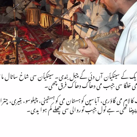
 ایک کے سینکیأن آں دئی گے چیل بنَدی۔ سینکیأن سی شاخ ساتال ما 
 گاما می خلگا سی جیِب می دھأک دھأک فرق چھی۔
لام می گاؤری، آباسیِن کوہستان می کوہستینی، چیِلوسو، بتیری، چترال 
 ڜیِنا تھی۔ ہے ٹول جیِب توروالی سی چھلے کم ہوا یدی۔