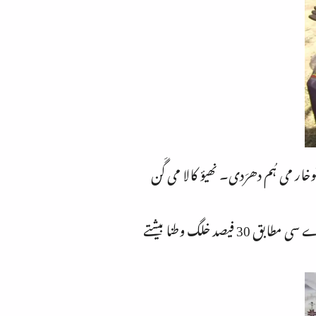
خار می ہُم دھرَدی۔ نھیؤ کالا می گَن
2008 می ادارہ برائے تعلیم و ترقی (IBT) خارا می توروالی خلگا سی حالات گھیِنُو سی کیا اے سروے کی۔ سروے سی مطابق 30 فیصد خلگ وطنا بیشتے