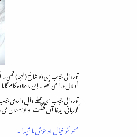
توروالی جیِب سی دُو شاخ (لہجہ) تھی۔
اُولال درا می تُھو۔ اِی ما علاوہ گام
توروالی جیِب سی چھلے دأل داردی جیِب کا
گوَرباتی، یدغا آں گلگت او کوہستان می
مھو تُنُو خیال او خوَش ما شیِدا۔