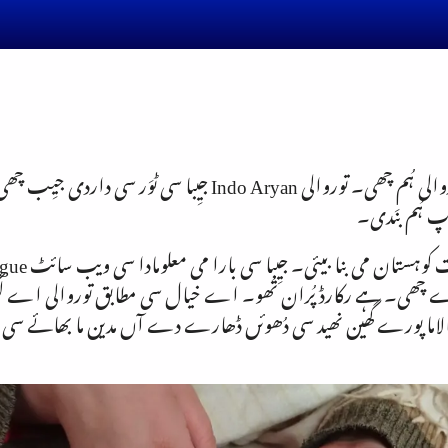
سوات سی پُرأن جیِبا می اے جیِب توروالی ہُم چھی۔ توروالی  Aryan
 ہُم بنَدی۔
 چھی۔ ہے رکارڈ پُران تُھو۔ اے خیال سی مطابق توروالی اے ل
لاما پورے گھین نھید سی دُھوئں ڈھارے دے آں مدین ما بھائے سی نُخُو