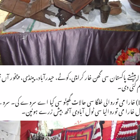
وا بیشتے پاکستان سی گھن خار کراچی،کوٹے، حیدرآباد، پینڈی، پیخور آں نو
م گئی دی۔
أل خارا می توروالیا سی ٹول آبادی آٹھ بیِش زرے ہونیِن۔