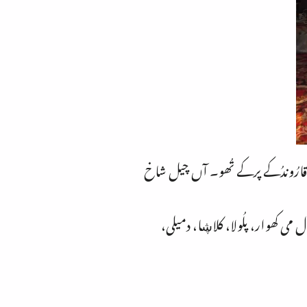
قارُوندُکے پرکے تُھو۔ آں چیل شاخ
می کھوار، پلُولا، کلاڜا، دمیلی،