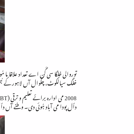
توروالی خلگا سی گَن اے تعداد علاقا ما مُ
خلگ سیالکوٹ، چکوال آں لاہور کے ہُ
دأل پودا می آباد ہُوئی دی۔ وطنے آں د